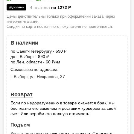
4 платежа
по 1272
P
Цены действительны только при оформлении заказа через
интернет-магазин.
Скидки по карте постоянного покупателя не применяются.
В наличии
по Санкт-Петербургу - 690
руб.
до г. Выборг - 890
руб.
по Лен. области - 60
/км
руб.
Самовывоз по адресам:
г. Выборг, ул. Некрасова, 37
Возврат
Если по недоразумению в товаре окажется брак, мы
бесплатно его заменим и доставим курьером за свой
счет. Или вернём его полную стоимость.
Подъем
Услуга подъема оплачивается отдельно. Стоимость