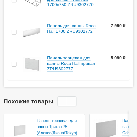
1700х750 ZRU9302770
Панель для ванны Roca
7 990 ₽
Hall 1700 ZRU9302772
Панель торцевая для
5 090 ₽
ванны Roca Hall правая
ZRU9302777
Похожие товары
Акция
Акция
Панель торцевая для
Панель
ванны Тритон 75
ванны J
(Алекса/Диана/Tokyo)
Odeon 