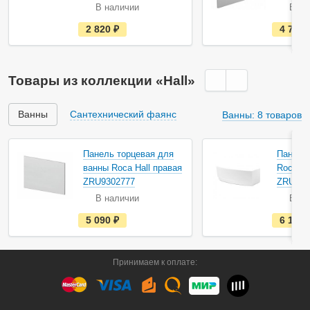
В наличии
В на
е
2 820
руб.
4 700
с
т
ь
в
н
Товары из коллекции «Hall»
а
л
и
ч
Ванны
Сантехнический фаянс
Ванны: 8 товаров
и
и
Акция
Акция
Панель торцевая для
Панель
ванны Roca Hall правая
Roca Ha
ZRU9302777
ZRU930
В наличии
В на
е
5 090
руб.
6 190
с
т
ь
в
Принимаем к оплате:
н
а
л
и
ч