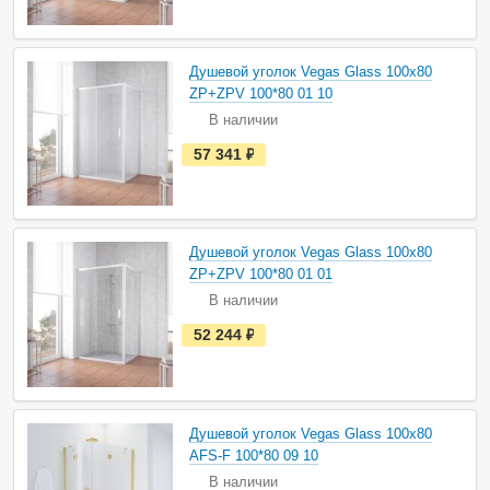
ь
в
н
а
Душевой уголок Vegas Glass 100х80
л
и
ZP+ZPV 100*80 01 10
ч
В наличии
и
и
е
57 341
руб.
с
т
ь
в
н
а
Душевой уголок Vegas Glass 100х80
л
и
ZP+ZPV 100*80 01 01
ч
В наличии
и
и
е
52 244
руб.
с
т
ь
в
н
а
Душевой уголок Vegas Glass 100х80
л
и
AFS-F 100*80 09 10
ч
В наличии
и