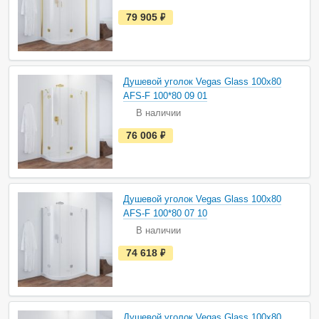
и
е
79 905
руб.
с
т
ь
в
н
а
Душевой уголок Vegas Glass 100х80
л
и
AFS-F 100*80 09 01
ч
В наличии
и
и
е
76 006
руб.
с
т
ь
в
н
а
Душевой уголок Vegas Glass 100х80
л
и
AFS-F 100*80 07 10
ч
В наличии
и
и
е
74 618
руб.
с
т
ь
в
н
а
Душевой уголок Vegas Glass 100х80