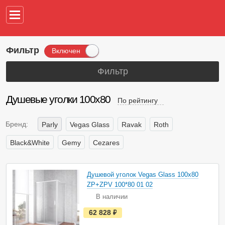
Например,
водонагреват
Фильтр
Включен
Фильтр
Душевые уголки 100х80
По рейтингу
Бренд:
Parly
Vegas Glass
Ravak
Roth
Black&White
Gemy
Cezares
Душевой уголок Vegas Glass 100х80
ZP+ZPV 100*80 01 02
В наличии
е
62 828
руб.
с
т