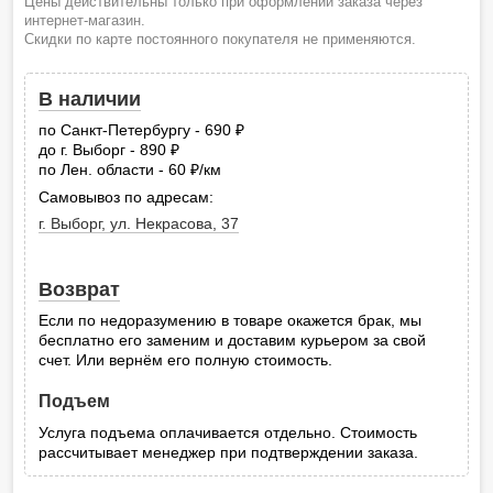
Цены действительны только при оформлении заказа через
интернет-магазин.
Скидки по карте постоянного покупателя не применяются.
В наличии
по Санкт-Петербургу - 690
руб.
до г. Выборг - 890
руб.
по Лен. области - 60
/км
руб.
Самовывоз по адресам:
г. Выборг, ул. Некрасова, 37
Возврат
Если по недоразумению в товаре окажется брак, мы
бесплатно его заменим и доставим курьером за свой
счет. Или вернём его полную стоимость.
Подъем
Услуга подъема оплачивается отдельно. Стоимость
рассчитывает менеджер при подтверждении заказа.