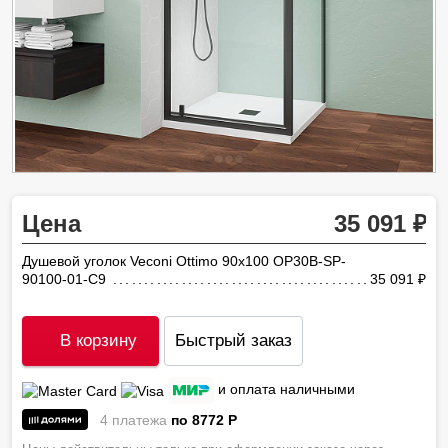
Цена
35 091
Душевой уголок Veconi Ottimo 90х100 OP30B-SP-
90100-01-C9
35 091
ру
В корзину
Быстрый заказ
и оплата наличными
4 платежа
по 8772
P