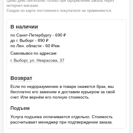
Цены действительны только при оформлении заказа через
интернет-магазин.
Скидки по карте постоянного покупателя не применяются.
В наличии
по Санкт-Петербургу - 690
руб.
до г. Выборг - 890
руб.
по Лен. области - 60
/км
руб.
Самовывоз по адресам:
г. Выборг, ул. Некрасова, 37
Возврат
Если по недоразумению в товаре окажется брак, мы
бесплатно его заменим и доставим курьером за свой
счет. Или вернём его полную стоимость.
Подъем
Услуга подъема оплачивается отдельно. Стоимость
рассчитывает менеджер при подтверждении заказа.