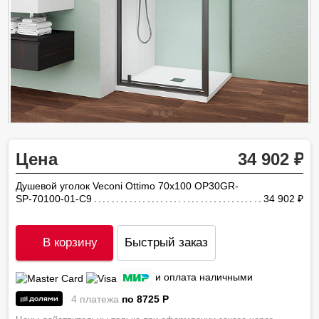
Цена
34 902
Душевой уголок Veconi Ottimo 70х100 OP30GR-
SP-70100-01-C9
34 902
ру
В корзину
Быстрый заказ
и оплата наличными
4 платежа
по 8725
P