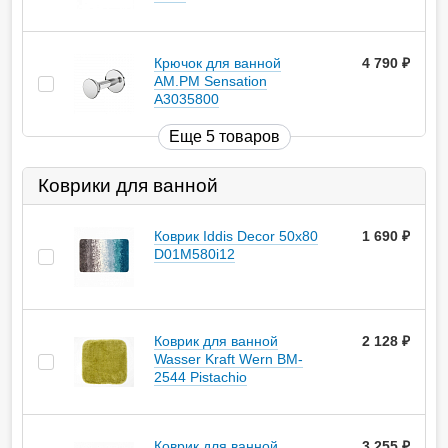
Крючок для ванной
4 790
руб.
AM.PM Sensation
A3035800
Еще 5 товаров
Коврики для ванной
Коврик Iddis Decor 50х80
1 690
руб.
D01M580i12
Коврик для ванной
2 128
руб.
Wasser Kraft Wern BM-
2544 Pistachio
Коврик для ванной
3 255
руб.