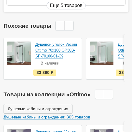
Еще 5 товаров
Похожие товары
Душевой уголок Veconi
Душевой
Ottimo 70х100 OP30B-
Ottimo
SP-70100-01-C9
SP-7010
В наличии
В на
е
33 390
руб.
33 39
с
т
ь
в
н
Товары из коллекции «Ottimo»
а
л
и
ч
Душевые кабины и ограждения
и
и
Душевые кабины и ограждения: 305 товаров
Душевая дверь Veconi
Душевая