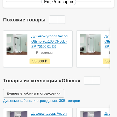
Еще 5 товаров
Похожие товары
Душевой уголок Veconi
Душевой
Ottimo 70х100 OP30B-
Ottimo
SP-70100-01-C9
SP-7010
В наличии
В на
е
33 390
руб.
33 39
с
т
ь
в
н
Товары из коллекции «Ottimo»
а
л
и
ч
Душевые кабины и ограждения
и
и
Душевые кабины и ограждения: 305 товаров
Душевая дверь Veconi
Душевая