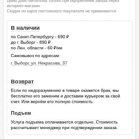
Цены действительны только при оформлении заказа через
интернет-магазин.
Скидки по карте постоянного покупателя не применяются.
В наличии
по Санкт-Петербургу - 690
руб.
до г. Выборг - 890
руб.
по Лен. области - 60
/км
руб.
Самовывоз по адресам:
г. Выборг, ул. Некрасова, 37
Возврат
Если по недоразумению в товаре окажется брак, мы
бесплатно его заменим и доставим курьером за свой
счет. Или вернём его полную стоимость.
Подъем
Услуга подъема оплачивается отдельно. Стоимость
рассчитывает менеджер при подтверждении заказа.