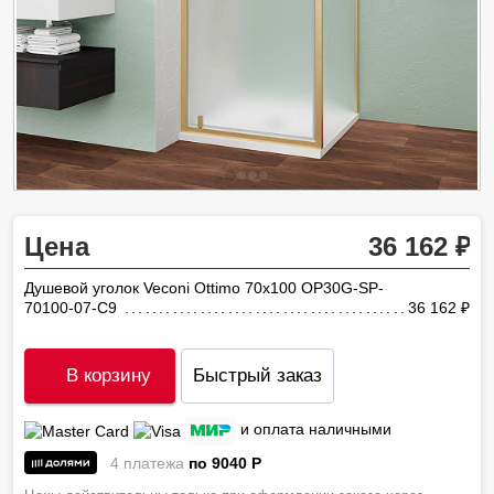
Цена
36 162
Душевой уголок Veconi Ottimo 70х100 OP30G-SP-
70100-07-C9
36 162
ру
В корзину
Быстрый заказ
и оплата наличными
4 платежа
по 9040
P