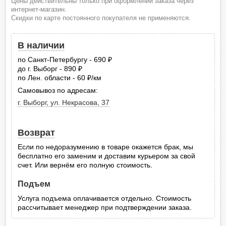
Цены действительны только при оформлении заказа через
интернет-магазин.
Скидки по карте постоянного покупателя не применяются.
В наличии
по Санкт-Петербургу - 690
руб.
до г. Выборг - 890
руб.
по Лен. области - 60
/км
руб.
Самовывоз по адресам:
г. Выборг, ул. Некрасова, 37
Возврат
Если по недоразумению в товаре окажется брак, мы
бесплатно его заменим и доставим курьером за свой
счет. Или вернём его полную стоимость.
Подъем
Услуга подъема оплачивается отдельно. Стоимость
рассчитывает менеджер при подтверждении заказа.