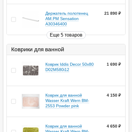
Держатель полотенец
21 890
руб.
AM.PM Sensation
A30346400
Еще 5 товаров
Коврики для ванной
Коврик Iddis Decor 50х80
1 690
руб.
D02M580i12
Коврик для ванной
4 150
руб.
Wasser Kraft Wern BM-
2553 Powder pink
Коврик для ванной
4 650
руб.
Wasser Kraft Wern BM-