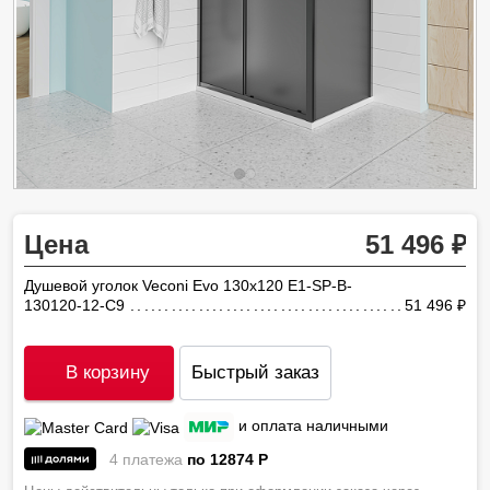
Цена
51 496
Душевой уголок Veconi Evo 130х120 E1-SP-B-
130120-12-C9
51 496
ру
В корзину
Быстрый заказ
и оплата наличными
4 платежа
по 12874
P