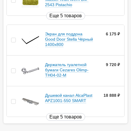
2543 Pistachio
Еще 5 товаров
Экран для поддона
6 175
руб.
Good Door Stella Чёрный
1400x800
Держатель туалетной
9 720
руб.
бумаги Cezares Olimp-
TH04-02-M
Душевой канал AlcaPlast
18 888
руб.
APZ1001-550 SMART
Еще 5 товаров