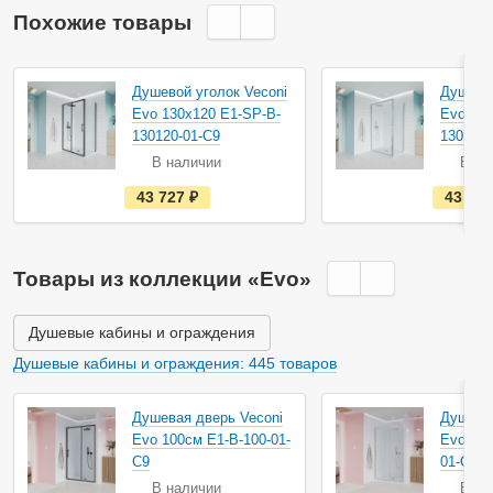
Похожие товары
Душевой уголок Veconi
Душевой
Evo 130х120 E1-SP-B-
Evo 13
130120-01-C9
130120-
В наличии
В на
е
43 727
руб.
43 72
с
т
ь
в
н
Товары из коллекции «Evo»
а
л
и
ч
Душевые кабины и ограждения
и
и
Душевые кабины и ограждения: 445 товаров
Душевая дверь Veconi
Душевая
Evo 100см E1-B-100-01-
Evo 100
C9
01-C9
В наличии
В на