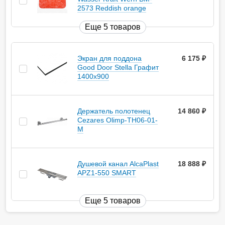
2573 Reddish orange
Еще 5 товаров
Экран для поддона
6 175
руб.
Good Door Stella Графит
1400x900
Держатель полотенец
14 860
руб.
Cezares Olimp-TH06-01-
M
Душевой канал AlcaPlast
18 888
руб.
APZ1-550 SMART
Еще 5 товаров