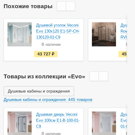
Похожие товары
Акция
Душевой уголок Veconi
Душевой
Evo 130х120 E1-SP-CH-
Rovigo 
130120-01-C9
RV046B
В наличии
В на
е
43 727
руб.
45 37
с
т
ь
в
н
Товары из коллекции «Evo»
а
л
и
ч
Душевые кабины и ограждения
и
и
Душевые кабины и ограждения: 445 товаров
Душевая дверь Veconi
Душевая
Evo 100см E1-B-100-01-
Evo 100
C9
01-C9
В наличии
В на