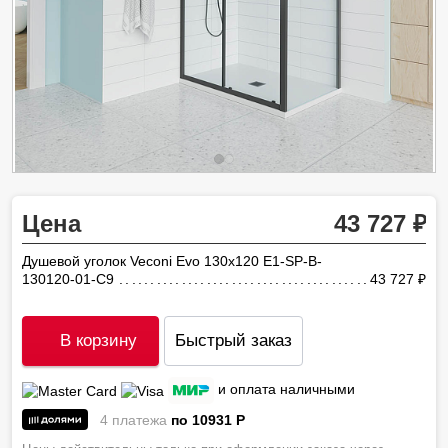
Цена
43 727
Душевой уголок Veconi Evo 130х120 E1-SP-B-
130120-01-C9
43 727
ру
В корзину
Быстрый заказ
и оплата наличными
4 платежа
по 10931
P