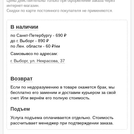
Цены действительны только при оформлении заказа через
интернет-магазин.
Скидки по карте постоянного покупателя не применяются.
В наличии
по Санкт-Петербургу - 690
руб.
до г. Выборг - 890
руб.
по Лен. области - 60
/км
руб.
Самовывоз по адресам:
г. Выборг, ул. Некрасова, 37
Возврат
Если по недоразумению в товаре окажется брак, мы
бесплатно его заменим и доставим курьером за свой
счет. Или вернём его полную стоимость.
Подъем
Услуга подъема оплачивается отдельно. Стоимость
рассчитывает менеджер при подтверждении заказа.