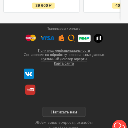
е
39 600
руб.
40 70
с
т
ь
в
н
а
Принимаем к оплате:
л
и
ч
и
и
Политика конфиденциальности
Соглашение на обработку персональных данных
Публичный Договор оферты
Карта сайта
г. Санкт-Петербург
Написать нам
г. Выборг, ул. Некр
пн-сб с 9:00 - 18:0
Ждём ваши вопросы, жалобы