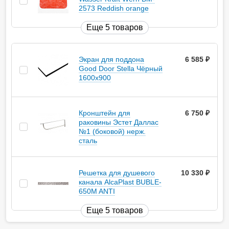
2573 Reddish orange
Еще 5 товаров
Экран для поддона
6 585
руб.
Good Door Stella Чёрный
1600x900
Кронштейн для
6 750
руб.
раковины Эстет Даллас
№1 (боковой) нерж.
сталь
Решетка для душевого
10 330
руб.
канала AlcaPlast BUBLE-
650M ANTI
Еще 5 товаров