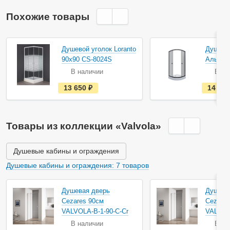
Похожие товары
Акция
Душевой уголок Loranto
Душевой
90х90 CS-8024S
Альфа-
В наличии
В на
е
13 650
руб.
14 26
с
т
ь
в
н
Товары из коллекции «Valvola»
а
л
и
ч
Душевые кабины и ограждения
и
и
Душевые кабины и ограждения: 7 товаров
Душевая дверь
Душева
Cezares 90см
Cezares
VALVOLA-B-1-90-C-Cr
VALVOLA
В наличии
В на