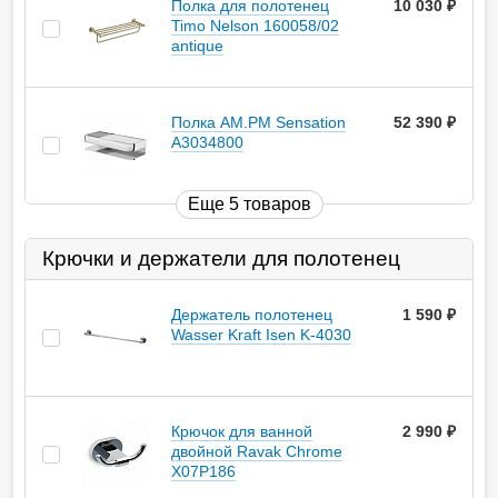
Полка для полотенец
10 030
руб.
Timo Nelson 160058/02
antique
Полка AM.PM Sensation
52 390
руб.
A3034800
Еще 5 товаров
Крючки и держатели для полотенец
Держатель полотенец
1 590
руб.
Wasser Kraft Isen K-4030
Крючок для ванной
2 990
руб.
двойной Ravak Chrome
X07P186