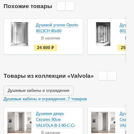
Похожие товары
Душевой уголок Oporto
Душевой
8013CH 90x80
8013B 
В наличии
В на
е
24 800
руб.
25 20
с
т
ь
в
н
а
Товары из коллекции «Valvola»
л
и
ч
и
Душевые кабины и ограждения
и
Душевые кабины и ограждения: 7 товаров
Душевая дверь
Душева
Cezares 90см
Cezares
VALVOLA-B-1-90-C-Cr
VALVOLA
В наличии
В на