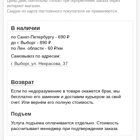
Цены действительны только при оформлении заказа через
интернет-магазин.
Скидки по карте постоянного покупателя не применяются.
В наличии
по Санкт-Петербургу - 690
руб.
до г. Выборг - 890
руб.
по Лен. области - 60
/км
руб.
Самовывоз по адресам:
г. Выборг, ул. Некрасова, 37
Возврат
Если по недоразумению в товаре окажется брак, мы
бесплатно его заменим и доставим курьером за свой
счет. Или вернём его полную стоимость.
Подъем
Услуга подъема оплачивается отдельно. Стоимость
рассчитывает менеджер при подтверждении заказа.