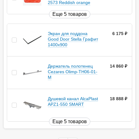
2573 Reddish orange
Еще 5 товаров
Экран для поддона
6 175
руб.
Good Door Stella Графит
1400x900
Держатель полотенец
14 860
руб.
Cezares Olimp-TH06-01-
M
Душевой канал AlcaPlast
18 888
руб.
APZ1-550 SMART
Еще 5 товаров