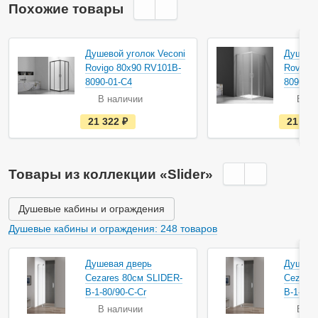
Похожие товары
Душевой уголок Veconi
Душевой
Rovigo 80х90 RV101B-
Rovigo 
8090-01-C4
8090-01
В наличии
В на
е
21 322
руб.
21 32
с
т
ь
в
н
Товары из коллекции «Slider»
а
л
и
ч
Душевые кабины и ограждения
и
и
Душевые кабины и ограждения: 248 товаров
Душевая дверь
Душева
Cezares 80см SLIDER-
Cezares
B-1-80/90-C-Cr
B-1-90/
В наличии
В на