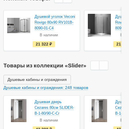
Душевой уголок Veconi
Душевой
Rovigo 80х90 RV101B-
Rovigo 
8090-01-C4
8090-01
В наличии
В на
е
21 322
руб.
21 32
с
т
ь
в
н
Товары из коллекции «Slider»
а
л
и
ч
Душевые кабины и ограждения
и
и
Душевые кабины и ограждения: 248 товаров
Душевая дверь
Душева
Cezares 80см SLIDER-
Cezares
B-1-80/90-C-Cr
B-1-90/
В наличии
В на
е