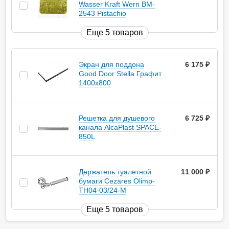
Wasser Kraft Wern BM-
2543 Pistachio
Еще 5 товаров
Экран для поддона
6 175
руб.
Good Door Stella Графит
1400x800
Решетка для душевого
6 725
руб.
канала AlcaPlast SPACE-
850L
Держатель туалетной
11 000
руб.
бумаги Cezares Olimp-
TH04-03/24-M
Еще 5 товаров