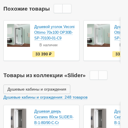
Похожие товары
Душевой уголок Veconi
Душевой
Ottimo 70х100 OP30B-
Ottimo
SP-70100-01-C9
SP-7010
В наличии
В на
е
33 390
руб.
33 39
с
т
ь
в
н
Товары из коллекции «Slider»
а
л
и
ч
Душевые кабины и ограждения
и
и
Душевые кабины и ограждения: 248 товаров
Душевая дверь
Душева
Cezares 80см SLIDER-
Cezares
B-1-80/90-C-Cr
B-1-90/