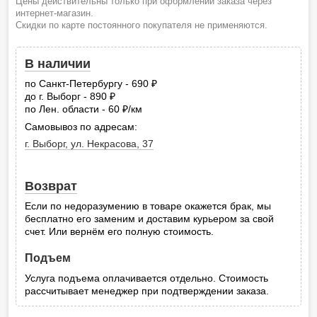
Цены действительны только при оформлении заказа через
интернет-магазин.
Скидки по карте постоянного покупателя не применяются.
В наличии
по Санкт-Петербургу - 690
руб.
до г. Выборг - 890
руб.
по Лен. области - 60
/км
руб.
Самовывоз по адресам:
г. Выборг, ул. Некрасова, 37
Возврат
Если по недоразумению в товаре окажется брак, мы
бесплатно его заменим и доставим курьером за свой
счет. Или вернём его полную стоимость.
Подъем
Услуга подъема оплачивается отдельно. Стоимость
рассчитывает менеджер при подтверждении заказа.