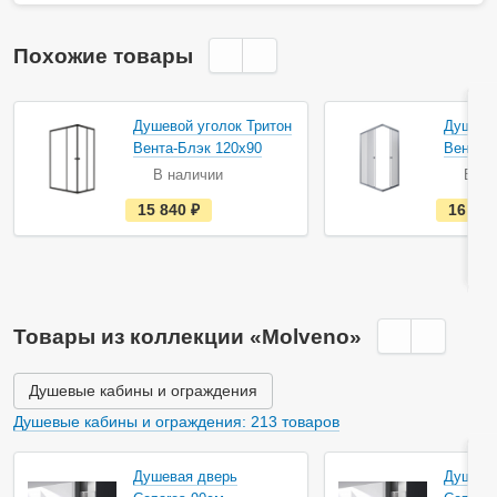
Похожие товары
Душевой уголок Тритон
Душевой
Вента-Блэк 120х90
Вента-
В наличии
В на
е
15 840
руб.
16 90
с
т
ь
в
н
а
л
и
Товары из коллекции «Molveno»
ч
и
и
Душевые кабины и ограждения
Душевые кабины и ограждения: 213 товаров
Душевая дверь
Душева