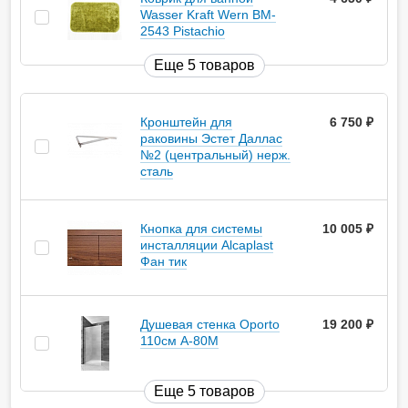
Wasser Kraft Wern BM-
2543 Pistachio
Еще 5 товаров
Кронштейн для
6 750
руб.
раковины Эстет Даллас
№2 (центральный) нерж.
сталь
Кнопка для системы
10 005
руб.
инсталляции Alcaplast
Фан тик
Душевая стенка Oporto
19 200
руб.
110см А-80М
Еще 5 товаров