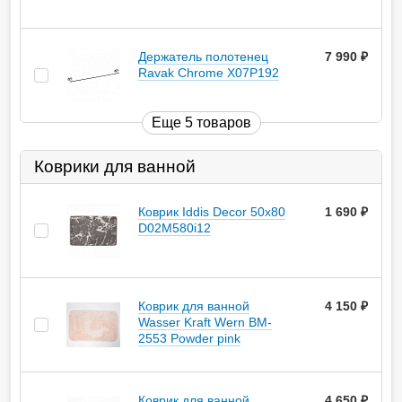
Держатель полотенец
7 990
руб.
Ravak Chrome X07P192
Еще 5 товаров
Коврики для ванной
Коврик Iddis Decor 50х80
1 690
руб.
D02M580i12
Коврик для ванной
4 150
руб.
Wasser Kraft Wern BM-
2553 Powder pink
Коврик для ванной
4 650
руб.