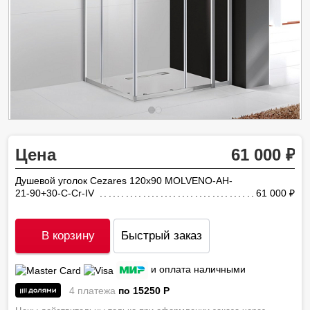
Цена
61 000
Душевой уголок Cezares 120х90 MOLVENO-AH-
21-90+30-C-Cr-IV
61 000
ру
В корзину
Быстрый заказ
и оплата наличными
4 платежа
по 15250
P