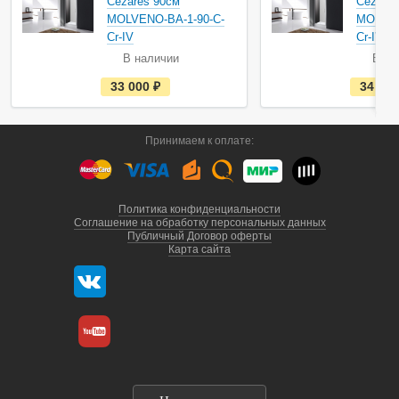
Cezares 90см
Cezares
MOLVENO-BA-1-90-C-
MOLVEN
Cr-IV
Cr-IV
В наличии
В на
е
33 000
руб.
34 90
с
т
ь
в
Принимаем к оплате:
н
а
л
и
ч
и
Политика конфиденциальности
и
Соглашение на обработку персональных данных
Публичный Договор оферты
Карта сайта
г. Санкт-Петербург