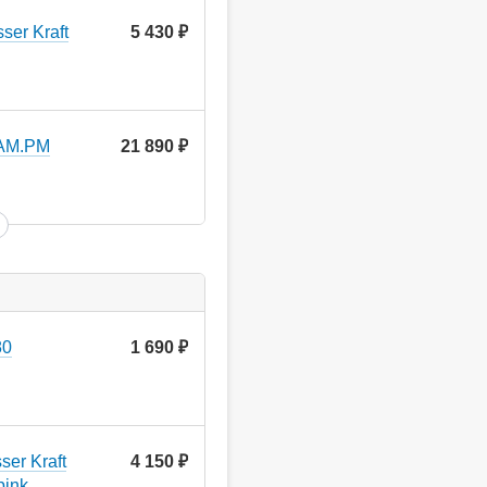
er Kraft
5 430
руб.
 AM.PM
21 890
руб.
80
1 690
руб.
er Kraft
4 150
руб.
pink