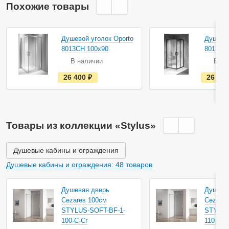
Похожие товары
Душевой уголок Oporto
Душевой
8013CH 100x90
8013B 
В наличии
В на
е
26 400
руб.
26 80
с
т
ь
в
н
а
Товары из коллекции «Stylus»
л
и
ч
и
Душевые кабины и ограждения
и
Душевые кабины и ограждения: 48 товаров
Душевая дверь
Душева
Cezares 100см
Cezares
STYLUS-SOFT-BF-1-
STYLUS
100-C-Cr
110-C-C