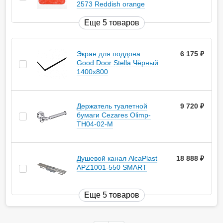
2573 Reddish orange
Еще 5 товаров
Экран для поддона
6 175
руб.
Good Door Stella Чёрный
1400x800
Держатель туалетной
9 720
руб.
бумаги Cezares Olimp-
TH04-02-M
Душевой канал AlcaPlast
18 888
руб.
APZ1001-550 SMART
Еще 5 товаров