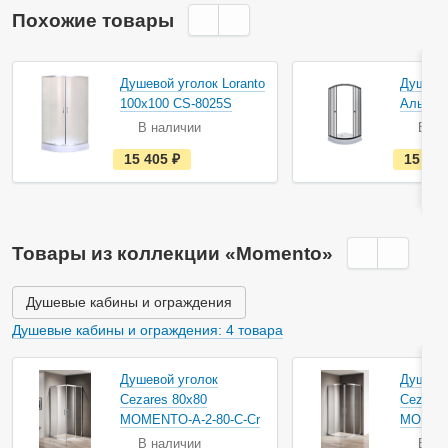
Похожие товары
Акция
Душевой уголок Loranto
Душевой
100х100 CS-8025S
Альфа-
В наличии
В на
е
15 405
руб.
15 41
с
т
ь
в
н
а
Товары из коллекции «Momento»
л
и
ч
и
Душевые кабины и ограждения
и
Душевые кабины и ограждения: 4 товара
Душевой уголок
Душево
Cezares 80х80
Cezares
MOMENTO-A-2-80-C-Cr
MOMENT
В наличии
В на