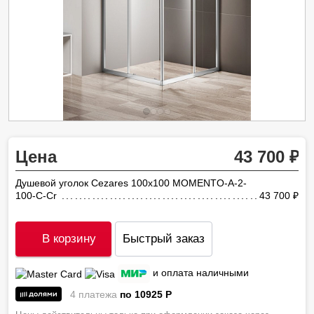
Цена
43 700
Душевой уголок Cezares 100х100 MOMENTO-A-2-
100-C-Cr
43 700
ру
В корзину
Быстрый заказ
и оплата наличными
4 платежа
по 10925
P