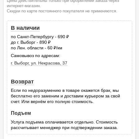
Цены действительны только при оформлении заказа через
интернет-магазин.
Скидки по карте постоянного покупателя не применяются.
В наличии
по Санкт-Петербургу - 690
руб.
до г. Выборг - 890
руб.
по Лен. области - 60
/км
руб.
Самовывоз по адресам:
г. Выборг, ул. Некрасова, 37
Возврат
Если по недоразумению в товаре окажется брак, мы
бесплатно его заменим и доставим курьером за свой
счет. Или вернём его полную стоимость.
Подъем
Услуга подъема оплачивается отдельно. Стоимость
рассчитывает менеджер при подтверждении заказа.