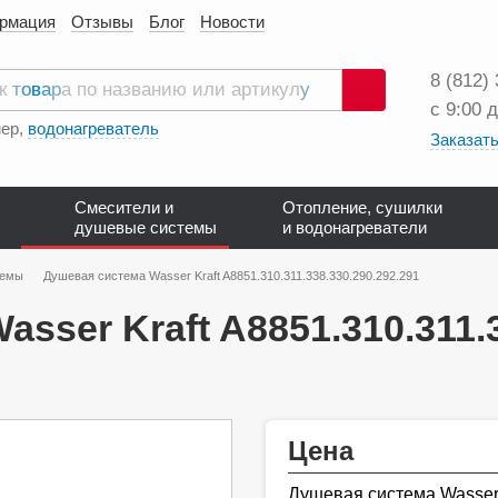
ормация
Отзывы
Блог
Новости
8 (812)
с 9:00 
Поиск
ер,
водонагреватель
Заказать
Смесители и
Отопление, сушилки
душевые системы
и водонагреватели
темы
Душевая система Wasser Kraft A8851.310.311.338.330.290.292.291
sser Kraft A8851.310.311.3
Цена
Душевая система Wasser 