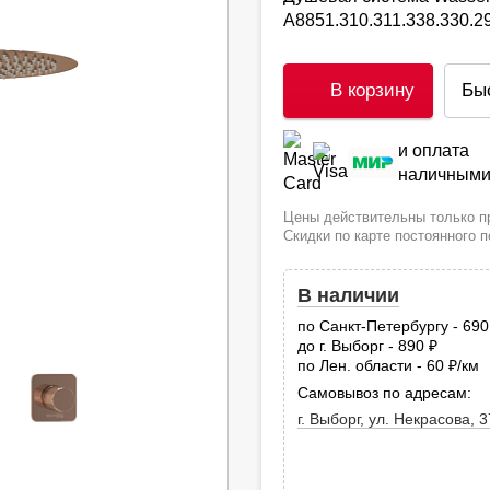
A8851.310.311.338.330.2
В корзину
Бы
и оплата
наличным
Цены действительны только пр
Скидки по карте постоянного 
В наличии
по Санкт-Петербургу - 69
до г. Выборг - 890
руб.
по Лен. области - 60
/км
руб
Самовывоз по адресам:
г. Выборг, ул. Некрасова, 3