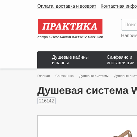
Оплата, доставка и возврат
Контактная инф
Наприм
Душевые кабины
Санфаянс и
и ванны
инсталляции
Главная
Сантехника
Душевые системы
Душевые сис
Душевая система Wa
216142