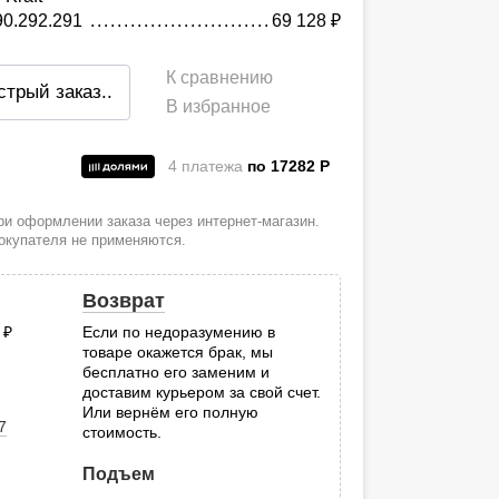
90.292.291
69 128
руб.
К сравнению
стрый заказ
..
В избранное
4 платежа
по 17282
P
и
и оформлении заказа через интернет-магазин.
покупателя не применяются.
Возврат
0
руб.
Если по недоразумению в
товаре окажется брак, мы
.
бесплатно его заменим и
доставим курьером за свой счет.
Или вернём его полную
7
стоимость.
Подъем