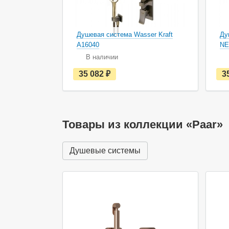
Душевая система Wasser Kraft
Ду
A16040
NE
В наличии
е
35 082
руб.
3
с
т
ь
в
н
а
Товары из коллекции «Paar»
л
и
ч
Душевые системы
и
и