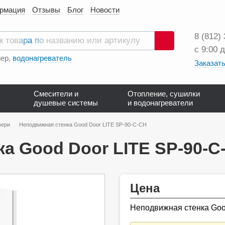
ормация
Отзывы
Блог
Новости
8 (812)
с 9:00 
Поиск
ер,
водонагреватель
Заказать
Смесители и
Отопление, сушилки
душевые системы
и водонагреватели
вери
Неподвижная стенка Good Door LITE SP-90-C-CH
а Good Door LITE SP-90-C
Цена
Неподвижная стенка Goo