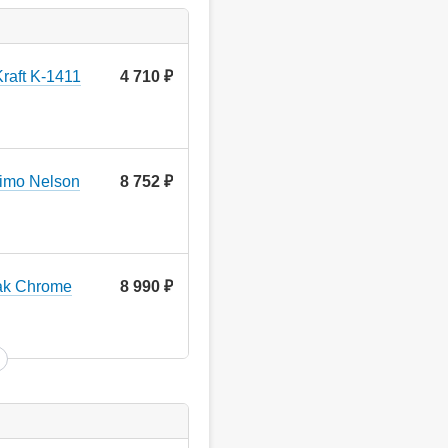
raft K-1411
4 710
руб.
imo Nelson
8 752
руб.
ak Chrome
8 990
руб.