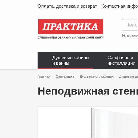
Оплата, доставка и возврат
Контактная инф
Наприм
Душевые кабины
Санфаянс и
и ванны
инсталляции
Главная
Сантехника
Душевые ограждения
Душевые д
Неподвижная стенк