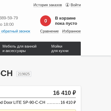
История заказов
Войти
 389‑59‑79
В корзине
0
пока пусто
до 18:00
 обратный звонок
Сравнение
Избранное
Мебель для ванной
Мойки
и аксессуары
для кухни
-CH
219825
16 410
руб.
d Door LITE SP-90-C-CH
16 410
руб.