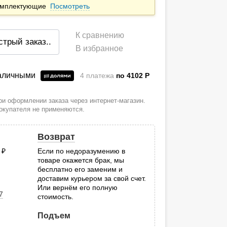
комплектующие
Посмотреть
К сравнению
стрый заказ
..
В избранное
наличными
4 платежа
по 4102
P
и оформлении заказа через интернет-магазин.
покупателя не применяются.
Возврат
0
руб.
Если по недоразумению в
товаре окажется брак, мы
.
бесплатно его заменим и
доставим курьером за свой счет.
Или вернём его полную
7
стоимость.
Подъем