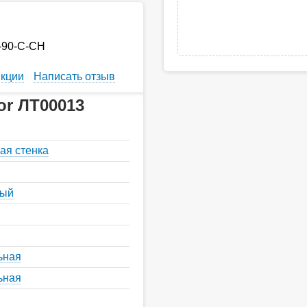
-90-C-CH
кции
Написать отзыв
or ЛТ00013
ая стенка
ный
ьная
ьная