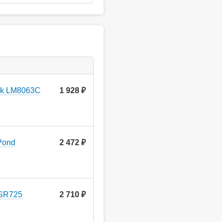
rk LM8063C
1 928
руб.
Pond
2 472
руб.
 SR725
2 710
руб.