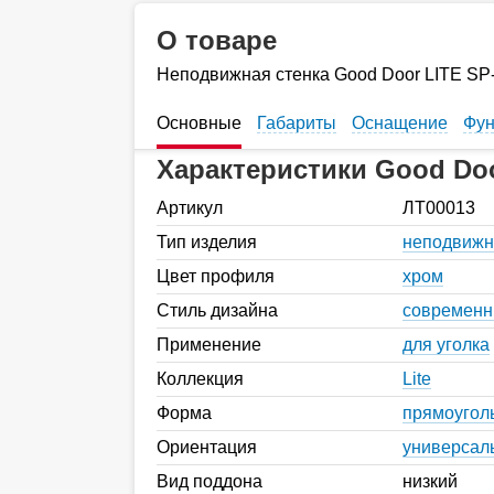
О товаре
Неподвижная стенка Good Door LITE SP
Основные
Габариты
Оснащение
Фун
Характеристики Good Do
Артикул
ЛТ00013
Тип изделия
неподвижн
Цвет профиля
хром
Стиль дизайна
современ
Применение
для уголка
Коллекция
Lite
Форма
прямоугол
Ориентация
универсал
Вид поддона
низкий