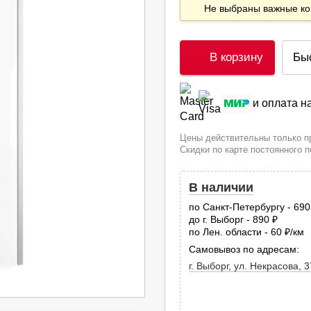
Не выбраны важные 
В корзину
Бы
и оплата 
Цены действительны только пр
Скидки по карте постоянного 
В наличии
по Санкт-Петербургу - 69
до г. Выборг - 890
руб.
по Лен. области - 60
/км
руб
Самовывоз по адресам:
г. Выборг, ул. Некрасова, 3