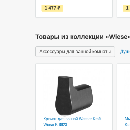
е
1 477
руб.
1
с
т
ь
в
н
а
Товары из коллекции «Wiese
л
и
ч
Аксессуары для ванной комнаты
Душ
и
и
Крючок для ванной Wasser Kraft
Мы
Wiese K-8923
Kr