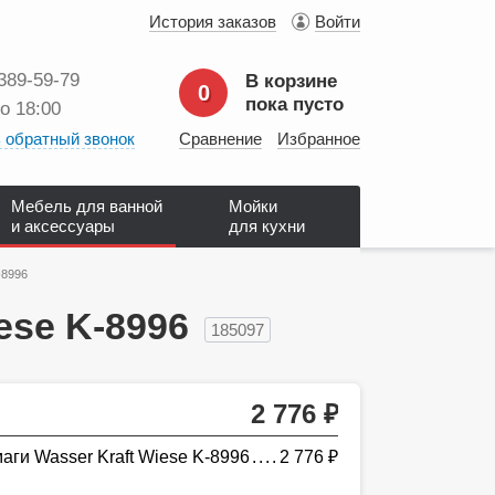
История заказов
Войти
 389‑59‑79
В корзине
0
пока пусто
до 18:00
 обратный звонок
Сравнение
Избранное
Мебель для ванной
Мойки
и аксессуары
для кухни
-8996
ese K-8996
185097
2 776
руб.
аги Wasser Kraft Wiese K-8996
2 776
руб.