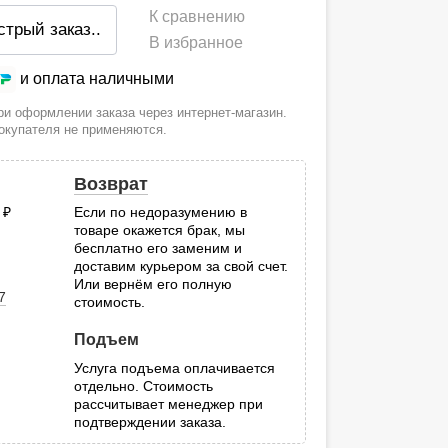
К сравнению
стрый заказ
..
В избранное
и оплата наличными
и оформлении заказа через интернет-магазин.
покупателя не применяются.
Возврат
0
руб.
Если по недоразумению в
товаре окажется брак, мы
.
бесплатно его заменим и
доставим курьером за свой счет.
Или вернём его полную
7
стоимость.
Подъем
Услуга подъема оплачивается
отдельно. Стоимость
рассчитывает менеджер при
подтверждении заказа.