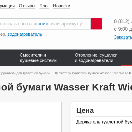
ормация
Отзывы
Блог
Новости
8 (812)
с 9:00 
Поиск
ер,
водонагреватель
Заказать
Смесители и
Отопление, сушилки
душевые системы
и водонагреватели
Держатель для туалетной бумаги
Держатель туалетной бумаги Wasser Kraft Wiese K
ой бумаги Wasser Kraft Wi
Цена
Держатель туалетной бум