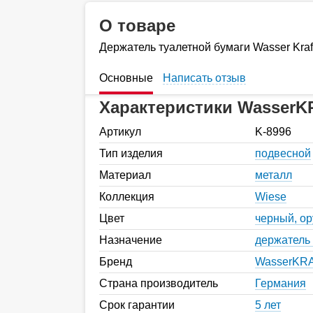
О товаре
Держатель туалетной бумаги Wasser Kraf
Основные
Написать отзыв
Характеристики WasserK
Артикул
K-8996
Тип изделия
подвесной
Материал
металл
Коллекция
Wiese
Цвет
черный, о
Назначение
держатель 
Бренд
WasserKR
Страна производитель
Германия
Срок гарантии
5 лет