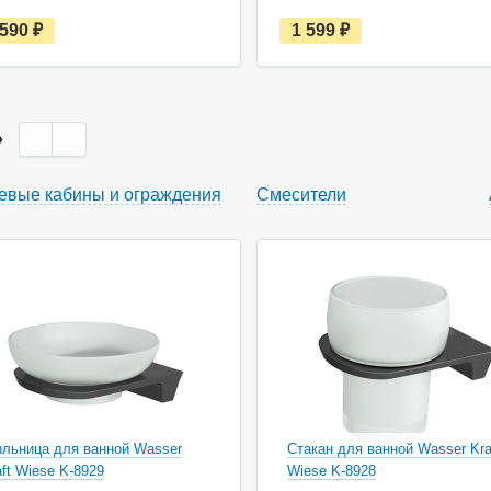
е
е
 590
руб.
1 599
руб.
с
с
т
т
ь
ь
в
в
н
н
а
а
»
л
л
и
и
ч
ч
евые кабины и ограждения
Смесители
и
и
и
и
льница для ванной Wasser
Стакан для ванной Wasser Kra
aft Wiese K-8929
Wiese K-8928