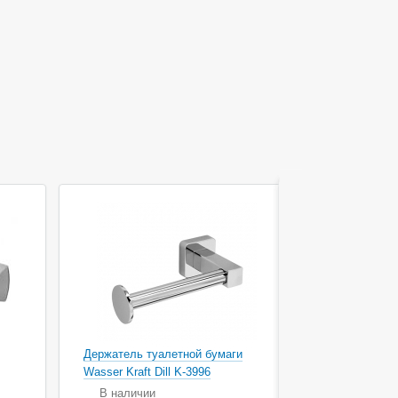
Акция
Держатель туалетной бумаги
Держатель 
Wasser Kraft Dill K-3996
Wasser Kraf
В наличии
В наличи