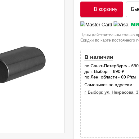
В корзину
Бы
Цены действительны только пр
Скидки по карте постоянного 
В наличии
по Санкт-Петербургу - 69
до г. Выборг - 890
руб.
по Лен. области - 60
/км
руб
Самовывоз по адресам:
г. Выборг, ул. Некрасова, 3