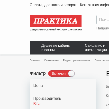
Оплата, доставка и возврат
Контактная инф
Наприм
Душевые кабины
Санфаянс и
и ванны
инсталляции
Главная
Сантехника
Радиаторы отопления
Биметалли
Фильтр
Включен
Цена
Б
К
Производитель
Rifar
С