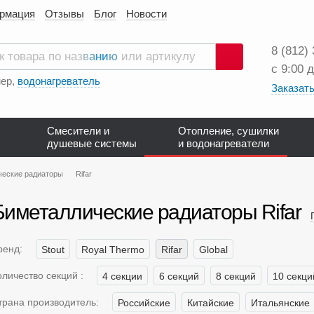
ормация
Отзывы
Блог
Новости
8 (812)
с 9:00 
Поиск
ер,
водонагреватель
Заказать
Смесители и
Отопление, сушилки
душевые системы
и водонагреватели
ческие радиаторы
Rifar
Биметаллические радиаторы Rifar
ренд:
Stout
Royal Thermo
Rifar
Global
оличество секций :
4 секции
6 секций
8 секций
10 секци
трана производитель:
Российские
Китайские
Итальянские