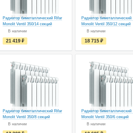
Радиатор биметаллический Rifar
Радиатор биметаллический R
Monolit Ventil 350/14 секций
Monolit Ventil 350/12 секций
В наличии
В наличии
Срок гарантии
10 лет
Срок гарантии
е
е
21 419
руб.
18 715
руб.
с
с
Производитель
Россия
Производитель
т
т
Межосевое расстояние, см
35
Межосевое расстояние, см
ь
ь
в
в
Теплоотдача, кВт
1,876
Теплоотдача, кВт
н
н
Подключение
нижнее
Подключение
а
а
Высота, см
41.5
Высота, см
л
л
и
и
есть
есть
21 419
руб.
18 715
руб.
В корзину
В ко
ч
ч
в
в
и
и
наличии
наличии
и
и
Радиатор биметаллический Rifar
Радиатор биметаллический R
Monolit Ventil 350/8 секций
Monolit Ventil 350/6 секций
В наличии
В наличии
Срок гарантии
10 лет
Срок гарантии
е
е